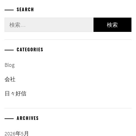
ペ
SEARCH
ー
検
索:
ジ
送
CATEGORIES
り
Blog
会社
日々好信
ARCHIVES
2026年5月