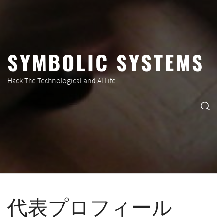
コ
ン
テ
ン
SYMBOLIC SYSTEMS
ツ
へ
ス
Hack The Technological and AI Life
キ
メ
ッ
イ
プ
ン
メ
ニ
ュ
ー
代表プロフィール