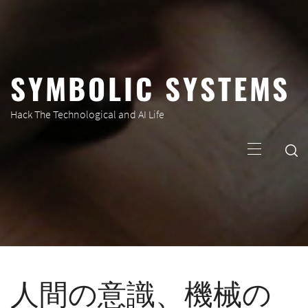
コ
ン
テ
ン
SYMBOLIC SYSTEMS
ツ
へ
ス
Hack The Technological and AI Life
キ
メ
ッ
イ
プ
ン
メ
ニ
ュ
ー
人間の意識、機械の